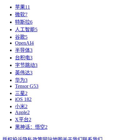
苹果
11
微软
7
特斯拉
6
人工智能
5
谷歌
5
OpenAI
4
半导体
3
台积电
3
字节跳动
3
英伟达
3
华为
3
Tensor G5
3
三星
2
iOS 18
2
小米
2
Apple
2
X平台
2
黑神话：悟空
2
版权投诉
隐私政策
网站地图
关于我们
联系我们