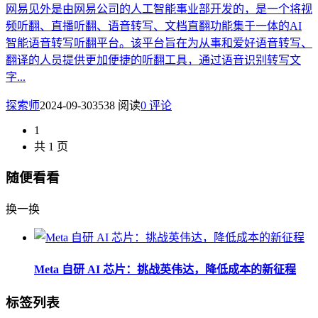
网易见外是由网易公司的人工智能事业部开发的，是一个将视
频听翻、直播听翻、语音转写、文档直翻功能集于一体的AI
智能语音转写听翻平台。该平台旨在为从事和爱好语音转写、
翻译的人员提供更加便捷的听翻工具，通过语音识别转写文
字...
探索师
2024-09-30
3538 阅读
0 评论
1
共 1 页
随便看看
换一换
Meta 自研 AI 芯片：挑战英伟达，降低成本的新征程
标签列表