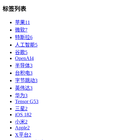
标签列表
苹果
11
微软
7
特斯拉
6
人工智能
5
谷歌
5
OpenAI
4
半导体
3
台积电
3
字节跳动
3
英伟达
3
华为
3
Tensor G5
3
三星
2
iOS 18
2
小米
2
Apple
2
X平台
2