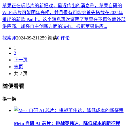
苹果正在玩芯片的新把戏，最近传出的消息称，苹果自研的
Wi-Fi芯片可能明年亮相，并且很有可能会首先搭载在2025年
推出的新款iPad上。这个消息再次证明了苹果在不再依赖外部
供应商、加强自主创新方面的决心。根据苹果供应...
探索师
2024-09-21
1259 阅读
0 评论
1
2
下一页
末页
共 2 页
随便看看
换一换
Meta 自研 AI 芯片：挑战英伟达，降低成本的新征程