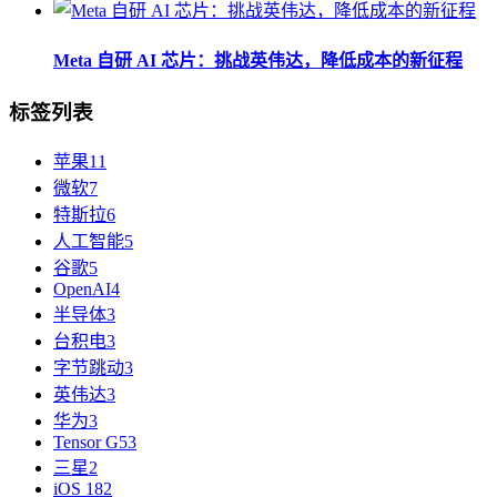
Meta 自研 AI 芯片：挑战英伟达，降低成本的新征程
标签列表
苹果
11
微软
7
特斯拉
6
人工智能
5
谷歌
5
OpenAI
4
半导体
3
台积电
3
字节跳动
3
英伟达
3
华为
3
Tensor G5
3
三星
2
iOS 18
2