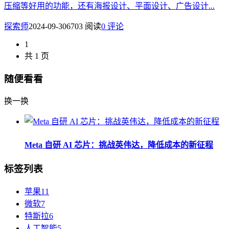
压缩等好用的功能，还有海报设计、平面设计、广告设计...
探索师
2024-09-30
6703 阅读
0 评论
1
共 1 页
随便看看
换一换
Meta 自研 AI 芯片：挑战英伟达，降低成本的新征程
标签列表
苹果
11
微软
7
特斯拉
6
人工智能
5