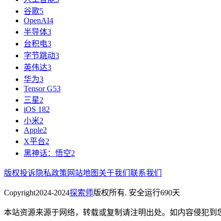
谷歌
5
OpenAI
4
半导体
3
台积电
3
字节跳动
3
英伟达
3
华为
3
Tensor G5
3
三星
2
iOS 18
2
小米
2
Apple
2
X平台
2
黑神话：悟空
2
版权投诉
隐私政策
网站地图
关于我们
联系我们
Copyright
2024-2024
探索师
版权所有. 安全运行
690
天
本站资源来源于网络，转载或复制请注明出处。如内容侵犯到您的隐私请