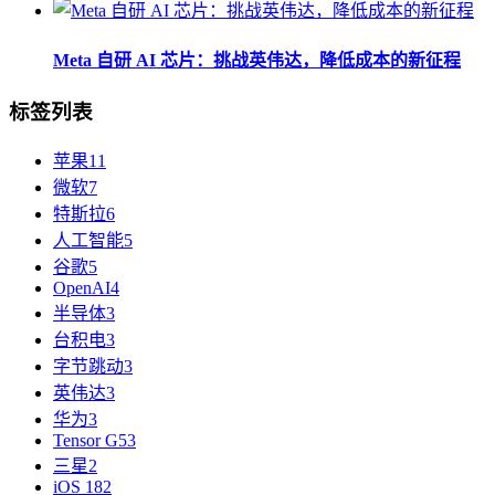
Meta 自研 AI 芯片：挑战英伟达，降低成本的新征程
标签列表
苹果
11
微软
7
特斯拉
6
人工智能
5
谷歌
5
OpenAI
4
半导体
3
台积电
3
字节跳动
3
英伟达
3
华为
3
Tensor G5
3
三星
2
iOS 18
2